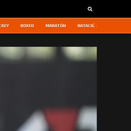
‹
›
CKEY
BOXEO
MARATÓN
NATACIÓN
OTROS