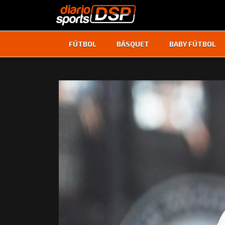
FÚTBOL
BÁSQUET
BABY FÚTBOL