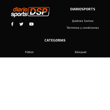
DIARIOSPORTS
Quiénes Somos
Términos y condiciones
CATEGORIAS
Fútbol
Básquet
Baby Fútbol
Automovilismo
Voley
Padel
Golf
Hockey
Boxeo
Maratón
Natación
Otros
Motociclismo
Tiro
Rugby
Ajedrez
Tenis
Bochas