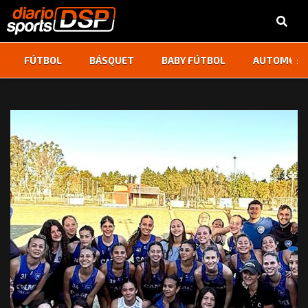
‹
›
FÚTBOL
BÁSQUET
BABY FÚTBOL
AUTOMOVI