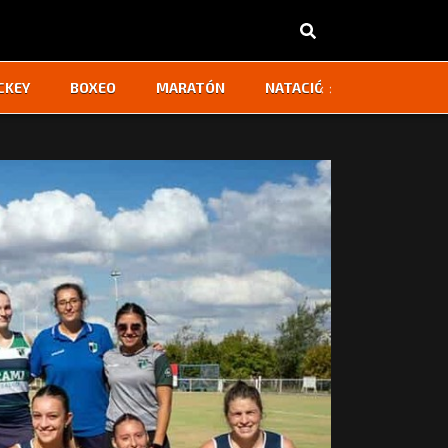
‹
›
CKEY
BOXEO
MARATÓN
NATACIÓN
OTROS