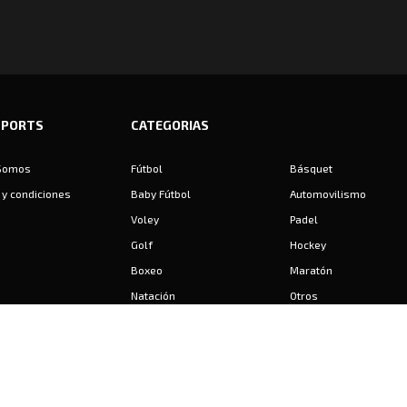
SPORTS
CATEGORIAS
Somos
Fútbol
Básquet
y condiciones
Baby Fútbol
Automovilismo
Voley
Padel
Golf
Hockey
Boxeo
Maratón
Natación
Otros
Motociclismo
Tiro
Rugby
Ajedrez
Tenis
Bochas
Gimnasia