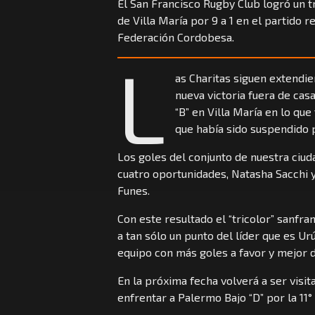
El San Francisco Rugby Club logró un tr
de Villa María por 9 a 1 en el partido 
Federación Cordobesa.
L
as Charitas siguen extendie
nueva victoria fuera de casa
“B” en Villa María en lo q
que había sido suspendido 
Los goles del conjunto de nuestra ciu
cuatro oportunidades, Natasha Sacchi 
Funes.
Con este resultado el “tricolor” sanfra
a tan sólo un punto del líder que es Ur
equipo con más goles a favor y mejor d
En la próxima fecha volverá a ser visit
enfrentar a Palermo Bajo “D” por la 11°