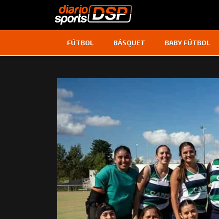
FÚTBOL
BÁSQUET
BABY FÚTBOL