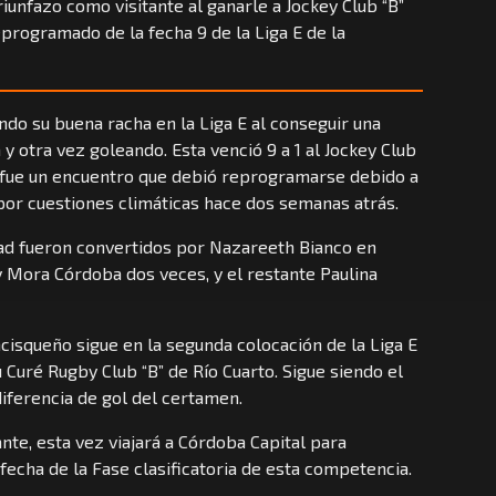
iunfazo como visitante al ganarle a Jockey Club “B”
reprogramado de la fecha 9 de la Liga E de la
ndo su buena racha en la Liga E al conseguir una
 y otra vez goleando. Esta venció 9 a 1 al Jockey Club
ue fue un encuentro que debió reprogramarse debido a
por cuestiones climáticas hace dos semanas atrás.
dad fueron convertidos por Nazareeth Bianco en
y Mora Córdoba dos veces, y el restante Paulina
ncisqueño sigue en la segunda colocación de la Liga E
ú Curé Rugby Club “B” de Río Cuarto. Sigue siendo el
iferencia de gol del certamen.
ante, esta vez viajará a Córdoba Capital para
 fecha de la Fase clasificatoria de esta competencia.