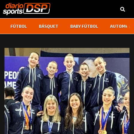
‹
›
FÚTBOL
BÁSQUET
BABY FÚTBOL
AUTOMOVI