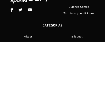
Quiénes Somos
Términos y condiciones
CATEGORIAS
Fútbol
Básquet
Baby Fútbol
Automovilismo
Voley
Padel
Golf
Hockey
Boxeo
Maratón
Natación
Otros
Motociclismo
Tiro
Rugby
Ajedrez
Tenis
Bochas
Gimnasia