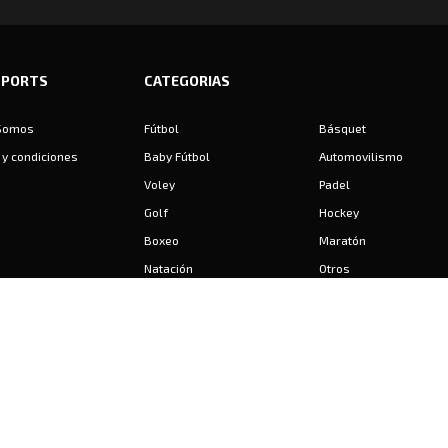
SPORTS
CATEGORIAS
Somos
Fútbol
Básquet
y condiciones
Baby Fútbol
Automovilismo
Voley
Padel
Golf
Hockey
Boxeo
Maratón
Natación
Otros
Motociclismo
Tiro
Rugby
Ajedrez
Tenis
Bochas
Gimnasia