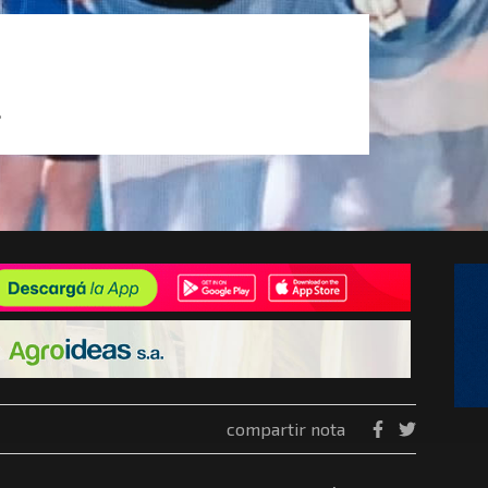
l
compartir nota