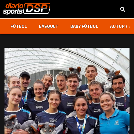
‹
›
FÚTBOL
BÁSQUET
BABY FÚTBOL
AUTOMOVI