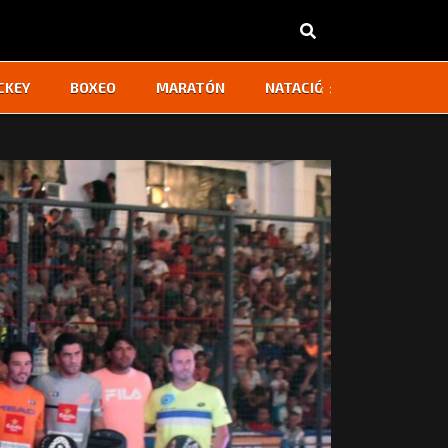
‹
›
CKEY
BOXEO
MARATÓN
NATACIÓN
OTROS