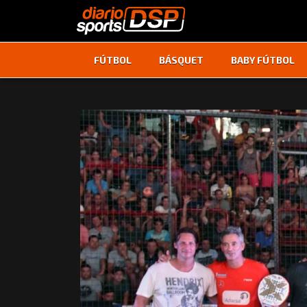
FÚTBOL
BÁSQUET
BABY FÚTBOL