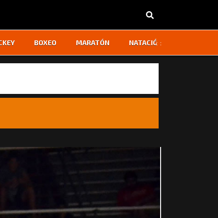
‹
›
CKEY
BOXEO
MARATÓN
NATACIÓN
OTROS