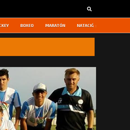
‹
›
CKEY
BOXEO
MARATÓN
NATACIÓN
OTROS