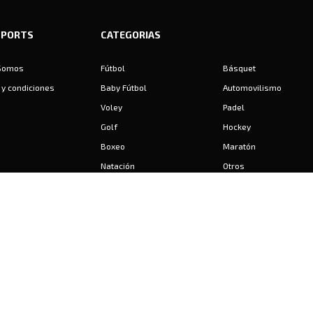
SPORTS
CATEGORIAS
Somos
Fútbol
Básquet
y condiciones
Baby Fútbol
Automovilismo
Voley
Padel
Golf
Hockey
Boxeo
Maratón
Natación
Otros
Motociclismo
Tiro
Rugby
Ajedrez
Tenis
Bochas
Gimnasia