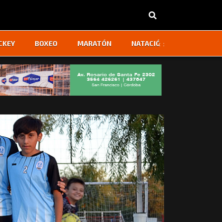
‹
›
CKEY
BOXEO
MARATÓN
NATACIÓN
OTROS