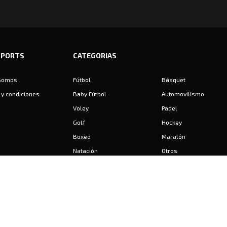
SPORTS
CATEGORIAS
Somos
Fútbol
Básquet
y condiciones
Baby Fútbol
Automovilismo
Voley
Padel
Golf
Hockey
Boxeo
Maratón
Natación
Otros
Motociclismo
Tiro
Rugby
Ajedrez
Tenis
Bochas
Gimnasia