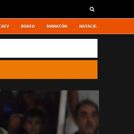
‹
›
CKEY
BOXEO
MARATÓN
NATACIÓN
OTROS