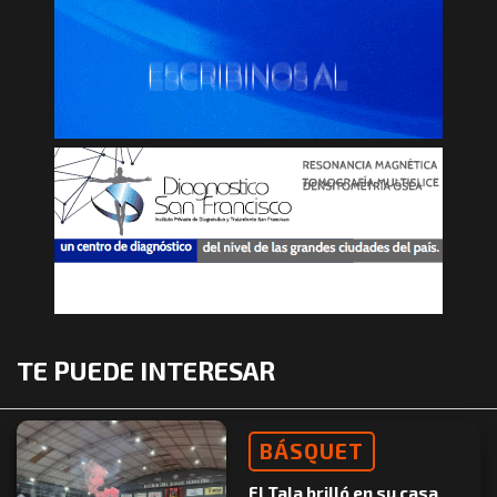
TE PUEDE INTERESAR
BÁSQUET
El Tala brilló en su casa