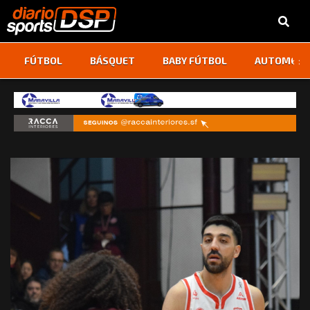
‹
›
FÚTBOL
BÁSQUET
BABY FÚTBOL
AUTOMOVI