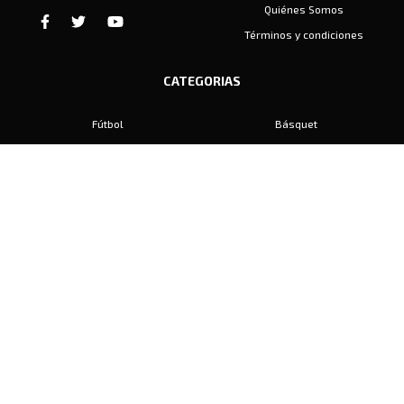
Quiénes Somos
Términos y condiciones
CATEGORIAS
Fútbol
Básquet
Baby Fútbol
Automovilismo
Voley
Padel
Golf
Hockey
Boxeo
Maratón
Natación
Otros
Motociclismo
Tiro
Rugby
Ajedrez
Tenis
Bochas
Gimnasia
CONTACTO