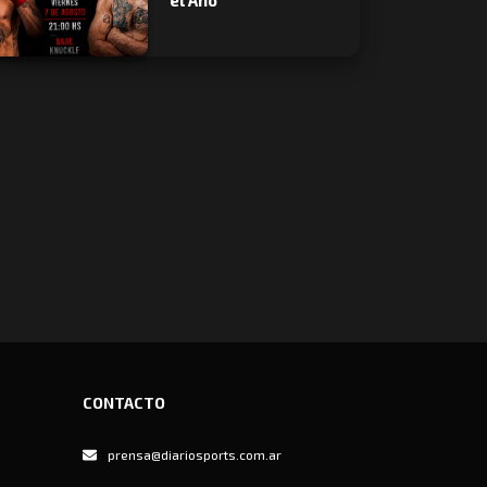
el Año"
CONTACTO
prensa@diariosports.com.ar