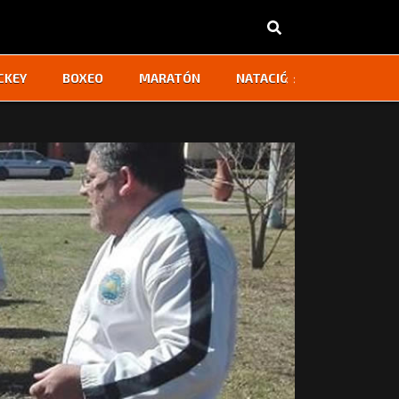
‹
›
CKEY
BOXEO
MARATÓN
NATACIÓN
OTROS