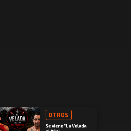
OTROS
Se viene "La Velada