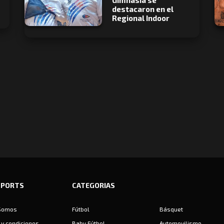
Gimnasia se
destacaron en el
Regional Indoor
SPORTS
CATEGORIAS
Somos
Fútbol
Básquet
y condiciones
Baby Fútbol
Automovilismo