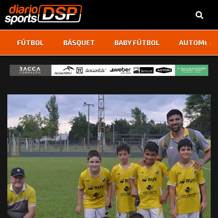
‹
›
FÚTBOL
BÁSQUET
BABY FÚTBOL
AUTOMOVI