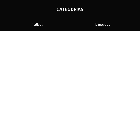
CATEGORIAS
Fútbol
Básquet
Baby Fútbol
Automovilismo
Voley
Padel
Golf
Hockey
Boxeo
Maratón
Natación
Otros
Motociclismo
Tiro
Rugby
Ajedrez
Tenis
Bochas
Gimnasia
CONTACTO
prensa@diariosports.com.ar