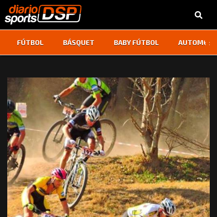
‹
›
FÚTBOL
BÁSQUET
BABY FÚTBOL
AUTOMOVI