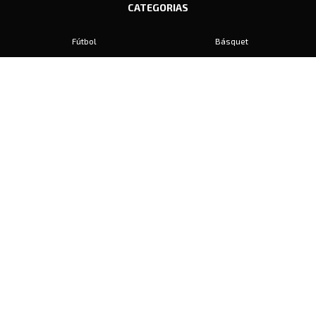
CATEGORIAS
Fútbol
Básquet
Baby Fútbol
Automovilismo
Voley
Padel
Golf
Hockey
Boxeo
Maratón
Natación
Otros
Motociclismo
Tiro
Rugby
Ajedrez
Tenis
Bochas
Gimnasia
CONTACTO
prensa@diariosports.com.ar