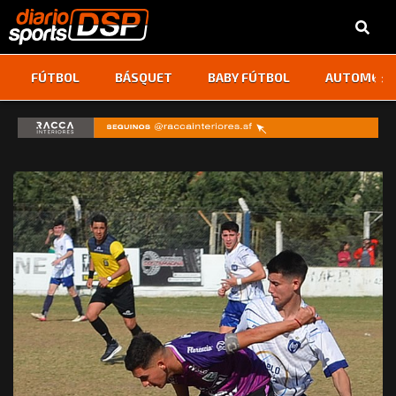
‹
›
FÚTBOL
BÁSQUET
BABY FÚTBOL
AUTOMOVI