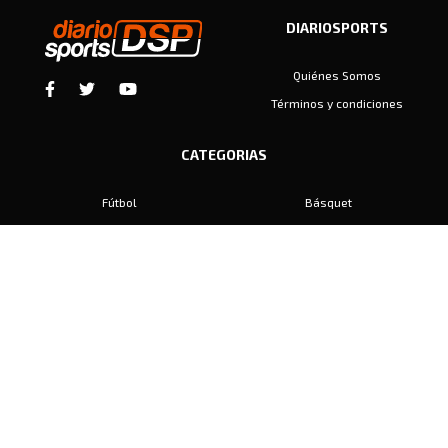
DIARIOSPORTS
Quiénes Somos
Términos y condiciones
CATEGORIAS
Fútbol
Básquet
Baby Fútbol
Automovilismo
Voley
Padel
Golf
Hockey
Boxeo
Maratón
Natación
Otros
Motociclismo
Tiro
Rugby
Ajedrez
Tenis
Bochas