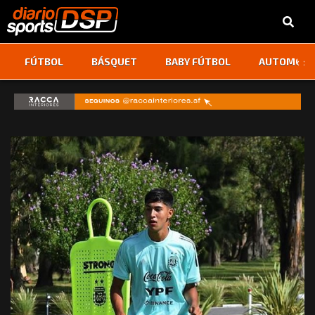
‹
›
FÚTBOL
BÁSQUET
BABY FÚTBOL
AUTOMOVI