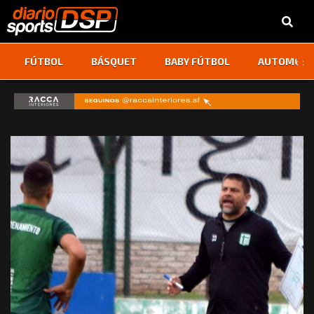
‹
›
FÚTBOL
BÁSQUET
BABY FÚTBOL
AUTOMOVI