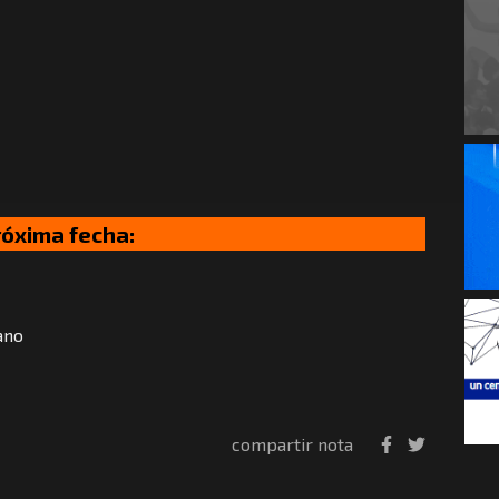
róxima fecha:
ano
compartir nota