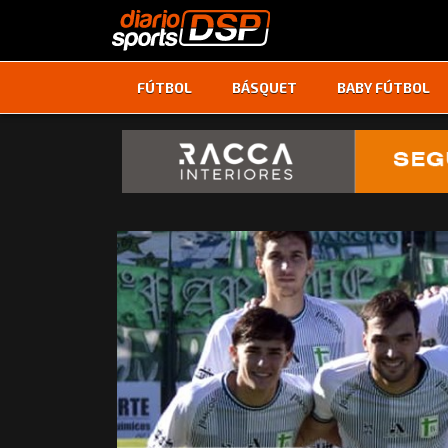
FÚTBOL
BÁSQUET
BABY FÚTBOL