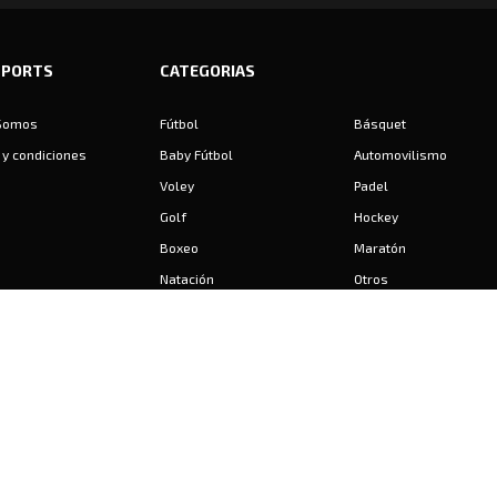
SPORTS
CATEGORIAS
Somos
Fútbol
Básquet
y condiciones
Baby Fútbol
Automovilismo
Voley
Padel
Golf
Hockey
Boxeo
Maratón
Natación
Otros
Motociclismo
Tiro
Rugby
Ajedrez
Tenis
Bochas
Gimnasia