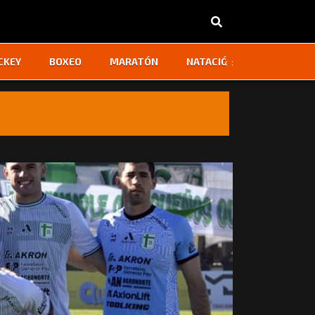
‹
›
CKEY
BOXEO
MARATÓN
NATACIÓN
OTROS