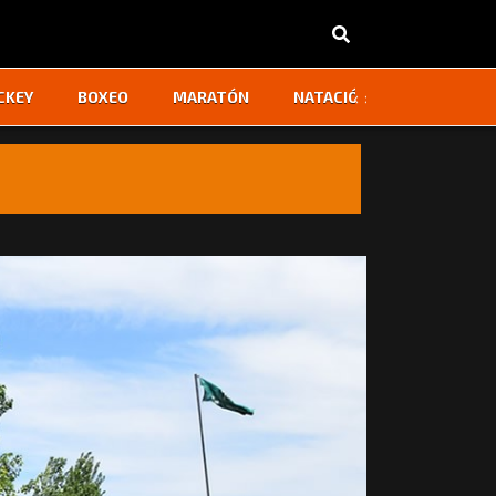
‹
›
CKEY
BOXEO
MARATÓN
NATACIÓN
OTROS