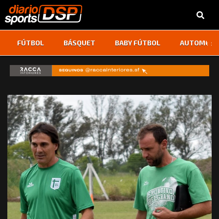
‹
›
FÚTBOL
BÁSQUET
BABY FÚTBOL
AUTOMOVI