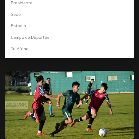
Presidente
Sede
Estadio
Campo de Deportes
Teléfono