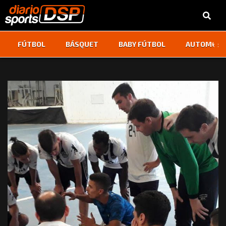
‹
›
FÚTBOL
BÁSQUET
BABY FÚTBOL
AUTOMOVI