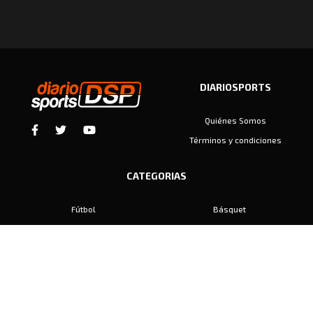
DIARIOSPORTS
Quiénes Somos
Términos y condiciones
CATEGORIAS
Fútbol
Básquet
Baby Fútbol
Automovilismo
Voley
Padel
Golf
Hockey
Boxeo
Maratón
Natación
Otros