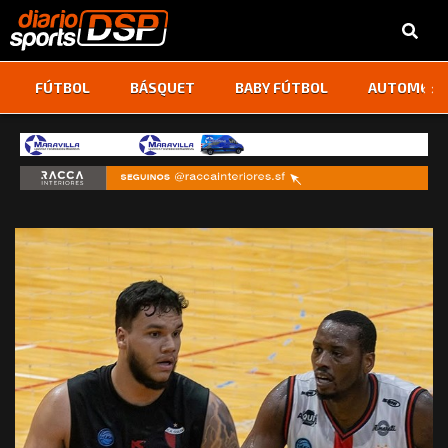
‹
›
FÚTBOL
BÁSQUET
BABY FÚTBOL
AUTOMOVI