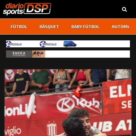
‹
›
FÚTBOL
BÁSQUET
BABY FÚTBOL
AUTOMOVI