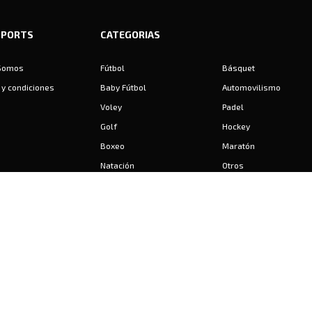
SPORTS
CATEGORIAS
Somos
Fútbol
Básquet
y condiciones
Baby Fútbol
Automovilismo
Voley
Padel
Golf
Hockey
Boxeo
Maratón
Natación
Otros
Motociclismo
Tiro
Rugby
Ajedrez
Tenis
Bochas
Gimnasia