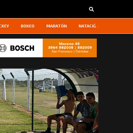
‹
›
CKEY
BOXEO
MARATÓN
NATACIÓN
OTROS