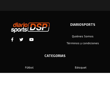
DIARIOSPORTS
Quiénes Somos
Términos y condiciones
CATEGORIAS
Fútbol
Básquet
Baby Fútbol
Automovilismo
Voley
Padel
Golf
Hockey
Boxeo
Maratón
Natación
Otros
Motociclismo
Tiro