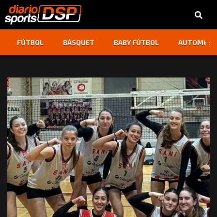
‹
›
FÚTBOL
BÁSQUET
BABY FÚTBOL
AUTOMOVI