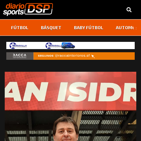
‹
›
FÚTBOL
BÁSQUET
BABY FÚTBOL
AUTOMOVI