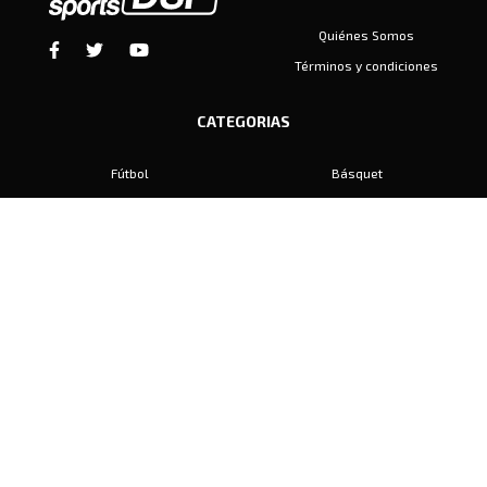
Quiénes Somos
Términos y condiciones
CATEGORIAS
Fútbol
Básquet
Baby Fútbol
Automovilismo
Voley
Padel
Golf
Hockey
Boxeo
Maratón
Natación
Otros
Motociclismo
Tiro
Rugby
Ajedrez
Tenis
Bochas
Gimnasia