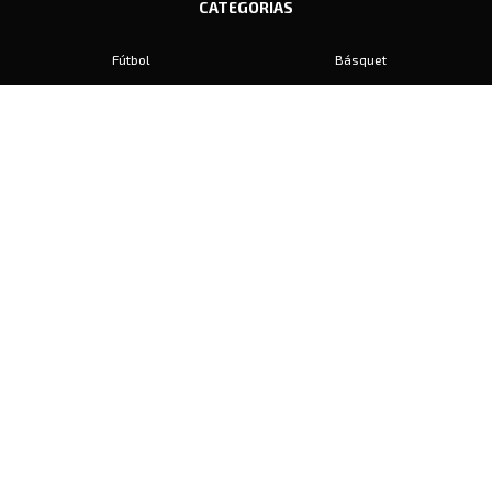
CATEGORIAS
Fútbol
Básquet
Baby Fútbol
Automovilismo
Voley
Padel
Golf
Hockey
Boxeo
Maratón
Natación
Otros
Motociclismo
Tiro
Rugby
Ajedrez
Tenis
Bochas
Gimnasia
CONTACTO
prensa@diariosports.com.ar