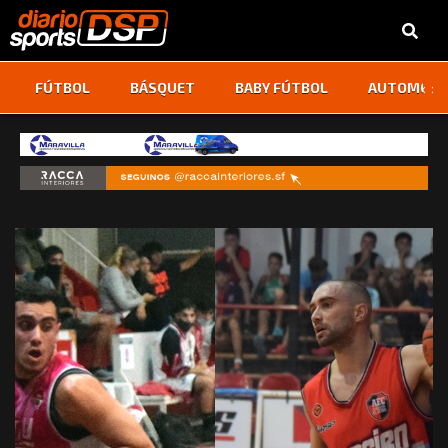
‹
›
FÚTBOL
BÁSQUET
BABY FÚTBOL
AUTOMOVI