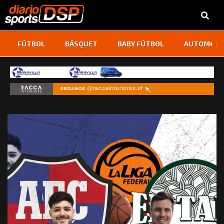
‹
›
FÚTBOL
BÁSQUET
BABY FÚTBOL
AUTOMOVI