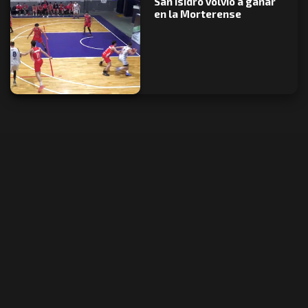
San Isidro volvió a ganar
en la Morterense