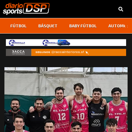
‹
›
FÚTBOL
BÁSQUET
BABY FÚTBOL
AUTOMOVI