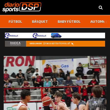
‹
›
FÚTBOL
BÁSQUET
BABY FÚTBOL
AUTOMOVI