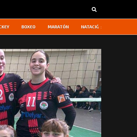
‹
›
CKEY
BOXEO
MARATÓN
NATACIÓN
OTROS