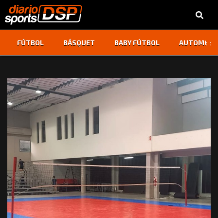
‹
›
FÚTBOL
BÁSQUET
BABY FÚTBOL
AUTOMOVI