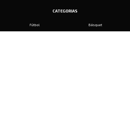
CATEGORIAS
Fútbol
Básquet
Baby Fútbol
Automovilismo
Voley
Padel
Golf
Hockey
Boxeo
Maratón
Natación
Otros
Motociclismo
Tiro
Rugby
Ajedrez
Tenis
Bochas
Gimnasia
CONTACTO
prensa@diariosports.com.ar