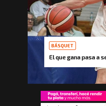
BÁSQUET
El que gana pasa a s