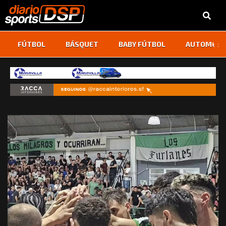
‹
›
FÚTBOL
BÁSQUET
BABY FÚTBOL
AUTOMOVI