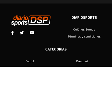
DIARIOSPORTS
Quiénes Somos
Términos y condiciones
CATEGORIAS
Fútbol
Básquet
Baby Fútbol
Automovilismo
Voley
Padel
Golf
Hockey
Boxeo
Maratón
Natación
Otros
Motociclismo
Tiro
Rugby
Ajedrez