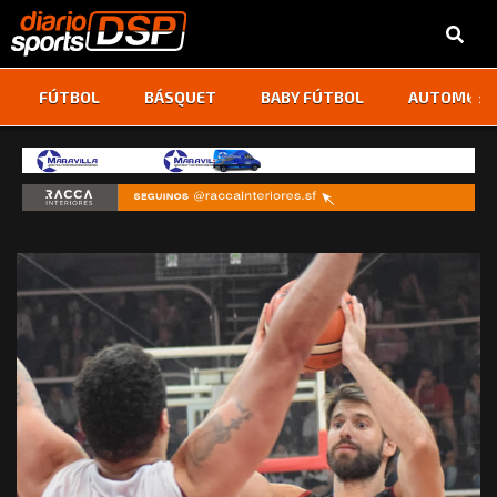
‹
›
FÚTBOL
BÁSQUET
BABY FÚTBOL
AUTOMOVI