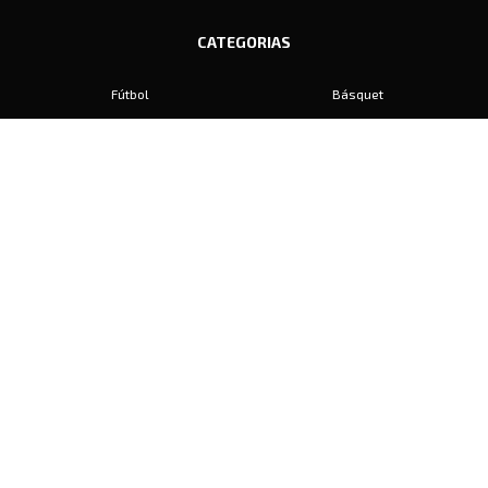
CATEGORIAS
Fútbol
Básquet
Baby Fútbol
Automovilismo
Voley
Padel
Golf
Hockey
Boxeo
Maratón
Natación
Otros
Motociclismo
Tiro
Rugby
Ajedrez
Tenis
Bochas
Gimnasia
CONTACTO
prensa@diariosports.com.ar