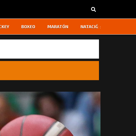
‹
›
CKEY
BOXEO
MARATÓN
NATACIÓN
OTROS