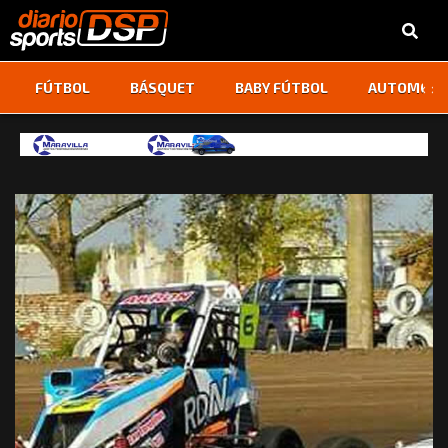
‹
›
FÚTBOL
BÁSQUET
BABY FÚTBOL
AUTOMOVI