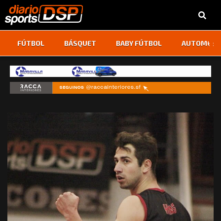
‹
›
FÚTBOL
BÁSQUET
BABY FÚTBOL
AUTOMOVI