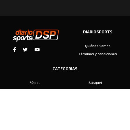
DIARIOSPORTS
Quiénes Somos
Términos y condiciones
CATEGORIAS
Fútbol
Básquet
Baby Fútbol
Automovilismo
Voley
Padel
Golf
Hockey
Boxeo
Maratón
Natación
Otros