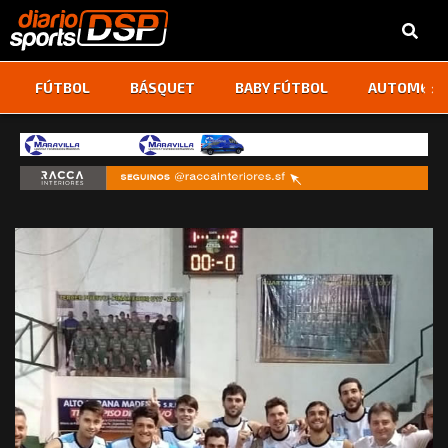
‹
›
FÚTBOL
BÁSQUET
BABY FÚTBOL
AUTOMOVI