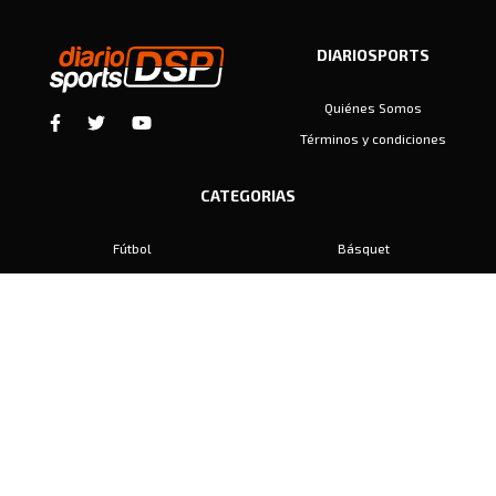
DIARIOSPORTS
Quiénes Somos
Términos y condiciones
CATEGORIAS
Fútbol
Básquet
Baby Fútbol
Automovilismo
Voley
Padel
Golf
Hockey
Boxeo
Maratón
Natación
Otros
Motociclismo
Tiro
Rugby
Ajedrez