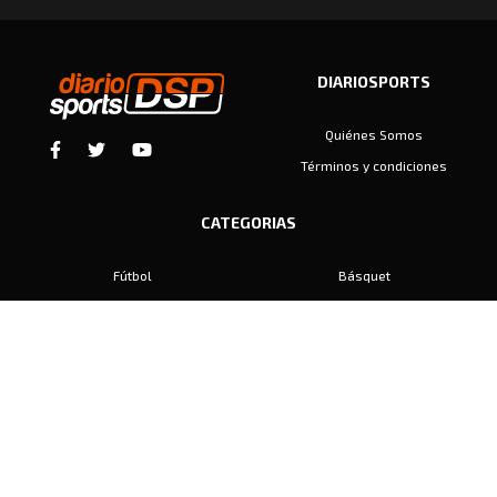
DIARIOSPORTS
Quiénes Somos
Términos y condiciones
CATEGORIAS
Fútbol
Básquet
Baby Fútbol
Automovilismo
Voley
Padel
Golf
Hockey
Boxeo
Maratón
Natación
Otros
Motociclismo
Tiro
Rugby
Ajedrez