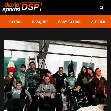
‹
›
FÚTBOL
BÁSQUET
BABY FÚTBOL
AUTOMOVI