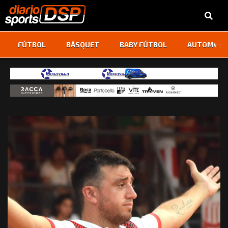
‹
›
FÚTBOL
BÁSQUET
BABY FÚTBOL
AUTOMOVI